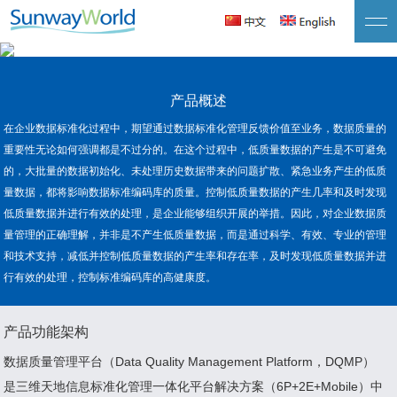
数据质量管理平台(DQMP)
发现并处理低质量数据
产品概述
在企业数据标准化过程中，期望通过数据标准化管理反馈价值至业务，数据质量的
重要性无论如何强调都是不过分的。在这个过程中，低质量数据的产生是不可避免
的，大批量的数据初始化、未处理历史数据带来的问题扩散、紧急业务产生的低质
量数据，都将影响数据标准编码库的质量。控制低质量数据的产生几率和及时发现
低质量数据并进行有效的处理，是企业能够组织开展的举措。因此，对企业数据质
量管理的正确理解，并非是不产生低质量数据，而是通过科学、有效、专业的管理
和技术支持，减低并控制低质量数据的产生率和存在率，及时发现低质量数据并进
行有效的处理，控制标准编码库的高健康度。
产品功能架构
数据质量管理平台（Data Quality Management Platform，DQMP）
是三维天地信息标准化管理一体化平台解决方案（6P+2E+Mobile）中