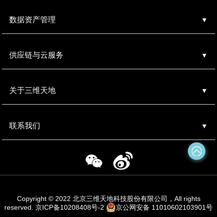
数据资产管理
供应链与云服务
关于三维天地
联系我们
400-686-4199
Copyright © 2022 北京三维天地科技股份有限公司，All rights
reserved.
京ICP备10208408号-2
京公网安备 11010602103901号